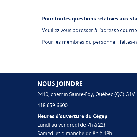
Pour toutes questions relatives aux st
Veuillez vous adresser à l’adresse courrie
Pour les membres du personnel : faites-
NOUS JOINDRE
Pied de page
2410, chemin Sainte-Foy, Québec (QC) G1V
418 659-6600
Heures d’ouverture du Cégep
Lundi au vendredi de 7h à 22h
Samedi et dimanche de 8h à 18h