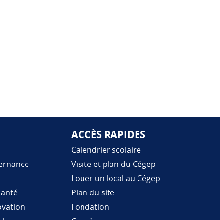
P
ACCÈS RAPIDES
Calendrier scolaire
vernance
Visite et plan du Cégep
Louer un local au Cégep
santé
Plan du site
ovation
Fondation