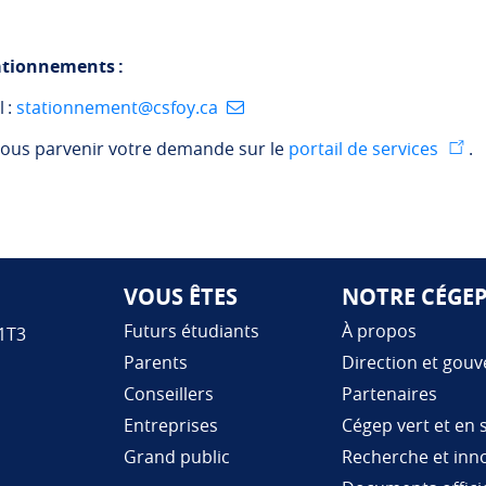
ationnements :
l :
stationnement@csfoy.ca
nous parvenir votre demande sur le
portail de services
.
VOUS ÊTES
NOTRE CÉGE
Futurs étudiants
À propos
 1T3
Parents
Direction et gou
Conseillers
Partenaires
Entreprises
Cégep vert et en 
Grand public
Recherche et inn