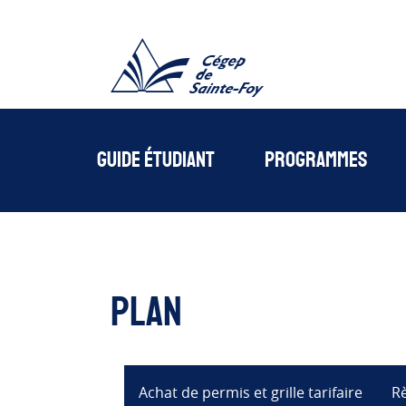
Cégede Sainte-Foy
Guide étudiant
Programmes
Plan
Achat de permis et grille tarifaire
Rè