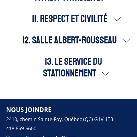
11. Respect et civilité
12. Salle Albert-Rousseau
13. Le Service du
stationnement
NOUS JOINDRE
Pied de page
2410, chemin Sainte-Foy, Québec (QC) G1V 1T3
418 659-6600