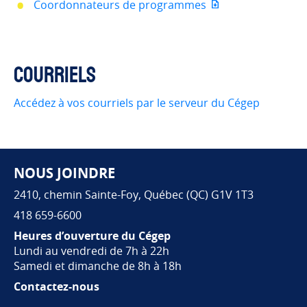
Coordonnateurs de programmes
Courriels
Accédez à vos courriels par le serveur du Cégep
NOUS JOINDRE
Pied de page
2410, chemin Sainte-Foy, Québec (QC) G1V 1T3
418 659-6600
Heures d’ouverture du Cégep
Lundi au vendredi de 7h à 22h
Samedi et dimanche de 8h à 18h
Contactez-nous