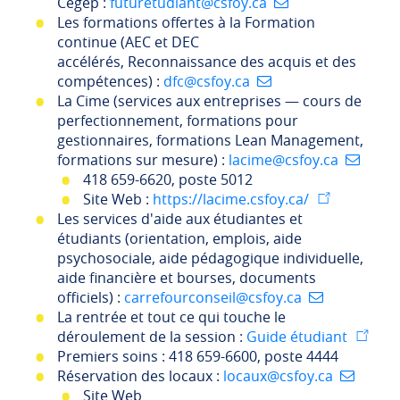
Cégep :
futuretudiant@csfoy.ca
Les formations offertes à la Formation
continue (AEC et DEC
accélérés, Reconnaissance des acquis et des
compétences) :
dfc@csfoy.ca
La Cime (services aux entreprises — cours de
perfectionnement, formations pour
gestionnaires, formations Lean Management,
formations sur mesure) :
lacime@csfoy.ca
418 659-6620, poste 5012
Site Web :
https://lacime.csfoy.ca/
Les services d'aide aux étudiantes et
étudiants (orientation, emplois, aide
psychosociale, aide pédagogique individuelle,
aide financière et bourses, documents
officiels) :
carrefourconseil@csfoy.ca
La rentrée et tout ce qui touche le
déroulement de la session :
Guide étudiant
Premiers soins : 418 659-6600, poste 4444
Réservation des locaux :
locaux@csfoy.ca
Site Web