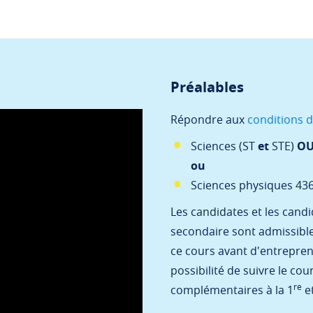
Préalables
Répondre aux
conditions d
Sciences (ST
et
STE)
O
ou
Sciences physiques 43
Les candidates et les cand
secondaire sont admissib
ce cours avant d'entrepren
possibilité de suivre le c
re
complémentaires à la 1
et