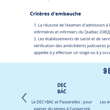
Critères d'embauche
La réussite de l’examen d'admission à 
infirmières et infirmiers du Québec (OIIQ
Les établissements de santé et de serv
vérification des antécédents judiciaires
appelée à y effectuer un stage ou à y oc
9 
availler comme
Le DEC+BAC et Passerelles : pour
Les é
éposé aux
gagner du temps à l'université