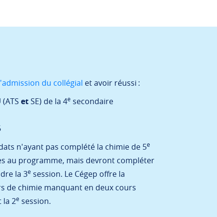
'admission du collégial
et avoir réussi :
e
U
(ATS
et
SE) de la 4
secondaire
6
e
idats n'ayant pas complété la chimie de 5
les au programme, mais devront compléter
e
dre la 3
session. Le Cégep offre la
ours de chimie manquant en deux cours
e
 la 2
session.