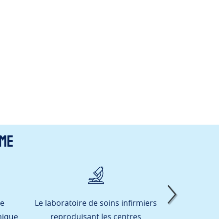
mme
de
Le laboratoire de soins infirmiers
Les stages 
nique
reproduisant les centres
session e