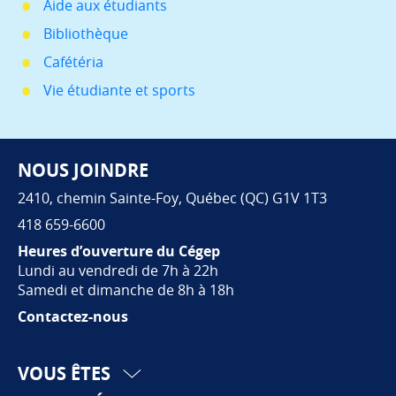
Aide aux étudiants
Bibliothèque
Cafétéria
Vie étudiante et sports
NOUS JOINDRE
Pied de page
2410, chemin Sainte-Foy, Québec (QC) G1V 1T3
418 659-6600
Heures d’ouverture du Cégep
Lundi au vendredi de 7h à 22h
Samedi et dimanche de 8h à 18h
Contactez-nous
VOUS ÊTES