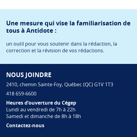
Une mesure qui vise la familiarisation de
tous à Antidote :
un outil pour vous soutenir dans la rédaction, la
correction et la révision de vos rédactions.
NOUS JOINDRE
Pied de page
2410, chemin Sainte-Foy, Québec (QC) G1V 1T3
418 659-6600
Heures d’ouverture du Cégep
Lundi au vendredi de 7h à 22h
Samedi et dimanche de 8h à 18h
Contactez-nous