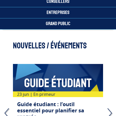
préuniversitaires
Conseillers
?
Cinéma
Entreprises
et
création
Grand public
Littérature
Mon choix pour réussir (
et
Ceci
création
Nouvelles / Événements
est
un
Langues,
outil
cultures
d’exploration
et
des
mondes
programmes
et
Arts
activités
visuels
de
la
23 jun
|
En primeur
vie
Musique
étudiante
Guide étudiant : l’outil
à
Musique
essentiel pour planifier sa
Sainte-
et
Foy.