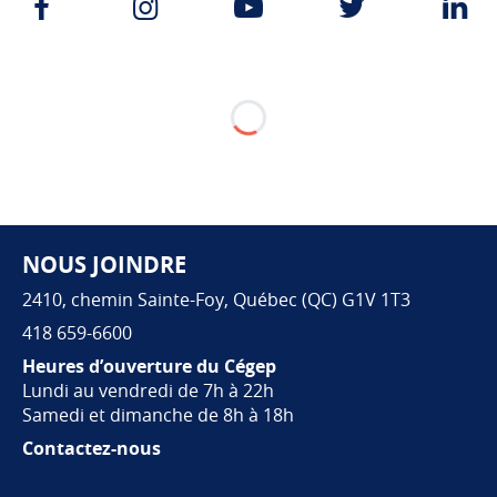
Page Facebook du Cégep de Sai
Instagram du Cégep de S
Youtube du Cége
Twitter d
L
Sciences
de la
nature,
profil
Sciences
et santé
Sciences de
la nature,
profil
NOUS JOINDRE
Sciences et
Pied de page
technologies
2410, chemin Sainte-Foy, Québec (QC) G1V 1T3
Sciences
418 659-6600
de la
Heures d’ouverture du Cégep
nature,
Lundi au vendredi de 7h à 22h
profil
Samedi et dimanche de 8h à 18h
Sciences
Contactez-nous
en
action