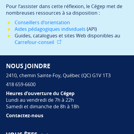
Pour l’assister dans cette réflexion, le Cégep met de
nombreuses ressources à sa disposition :
Conseillers d’orientation
Aides pédagogiques individuels
(API)
Guides, catalogues et sites Web disponibles au
Carrefour-conseil
NOUS JOINDRE
Pied de page
2410, chemin Sainte-Foy, Québec (QC) G1V 1T3
418 659-6600
Heures d’ouverture du Cégep
Lundi au vendredi de 7h à 22h
Samedi et dimanche de 8h à 18h
Contactez-nous