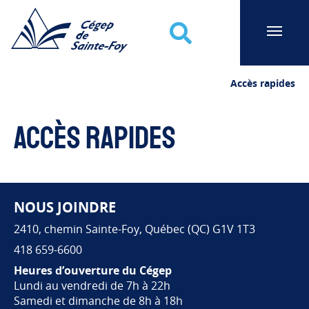
Cégep de Sainte-Foy
Recherche
Accès rapides
Accès rapides
NOUS JOINDRE
Pied de page
2410, chemin Sainte-Foy, Québec (QC) G1V 1T3
418 659-6600
Heures d’ouverture du Cégep
Lundi au vendredi de 7h à 22h
Samedi et dimanche de 8h à 18h