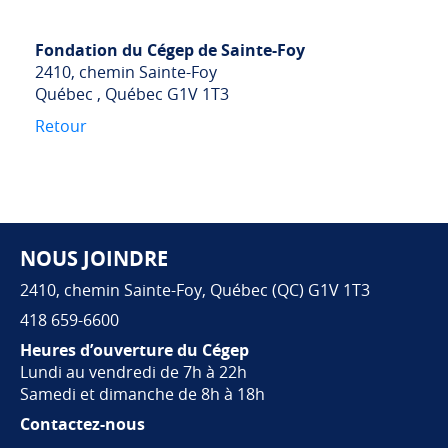
Fondation du Cégep de Sainte-Foy
2410, chemin Sainte-Foy
Québec , Québec G1V 1T3
Retour
NOUS JOINDRE
Pied de page
2410, chemin Sainte-Foy, Québec (QC) G1V 1T3
418 659-6600
Heures d’ouverture du Cégep
Lundi au vendredi de 7h à 22h
Samedi et dimanche de 8h à 18h
Contactez-nous