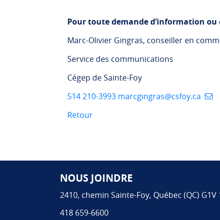
Pour toute demande d’information ou d
Marc-Olivier Gingras, conseiller en com
Service des communications
Cégep de Sainte-Foy
514 210-3993
marcgingras@csfoy.ca
Retour
NOUS JOINDRE
Pied de page
2410, chemin Sainte-Foy, Québec (QC) G1V
418 659-6600