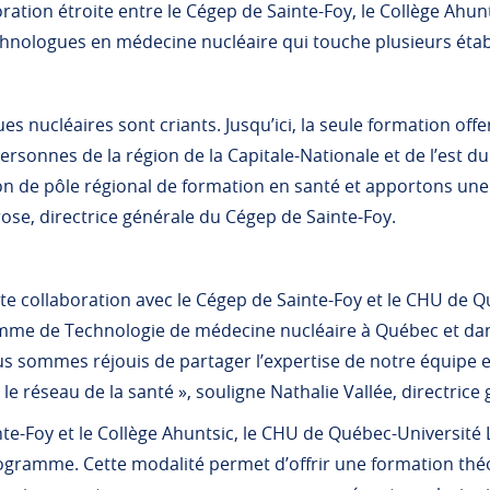
oration étroite entre le Cégep de Sainte-Foy, le Collège Ahu
hnologues en médecine nucléaire qui touche plusieurs éta
ues nucléaires sont criants. Jusqu’ici, la seule formation of
s personnes de la région de la Capitale-Nationale et de l’es
on de pôle régional de formation en santé et apportons une
rose, directrice générale du Cégep de Sainte-Foy.
te collaboration avec le Cégep de Sainte-Foy et le CHU de Qu
mme de Technologie de médecine nucléaire à Québec et dans
s sommes réjouis de partager l’expertise de notre équipe 
e réseau de la santé », souligne Nathalie Vallée, directrice
te-Foy et le Collège Ahuntsic, le CHU de Québec-Université L
rogramme. Cette modalité permet d’offrir une formation théo