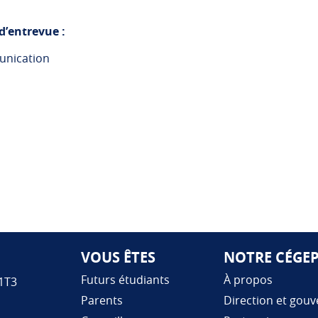
’entrevue :
munication
VOUS ÊTES
NOTRE CÉGE
Futurs étudiants
À propos
 1T3
Parents
Direction et gou